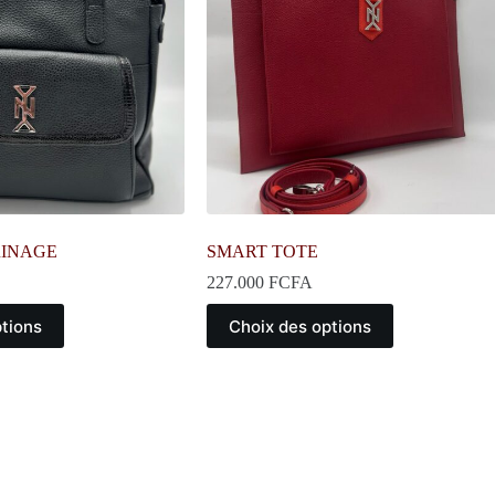
RINAGE
SMART TOTE
227.000
FCFA
Ce
ptions
Choix des options
produit
a
plusieurs
variations.
Les
options
peuvent
être
choisies