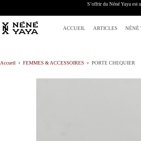
Passer
S’offrir du Néné Yaya est u
au
contenu
ACCUEIL
ARTICLES
NÉNÉ 
Accueil
FEMMES & ACCESSOIRES
PORTE CHEQUIER