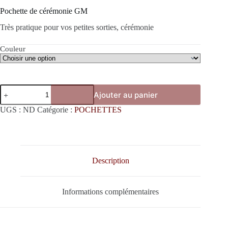
Pochette de cérémonie GM
Très pratique pour vos petites sorties, cérémonie
Couleur
quantité
Ajouter au panier
de
POCHETTE
UGS :
ND
Catégorie :
POCHETTES
DE
CEREMONIE
GM
Description
Informations complémentaires