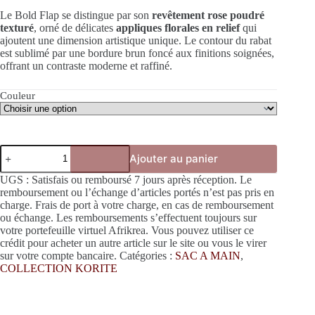
Le Bold Flap se distingue par son
revêtement rose poudré
texturé
, orné de délicates
appliques florales en relief
qui
ajoutent une dimension artistique unique. Le contour du rabat
est sublimé par une bordure brun foncé aux finitions soignées,
offrant un contraste moderne et raffiné.
Couleur
quantité
Ajouter au panier
de
BOLD
UGS :
Satisfais ou remboursé 7 jours après réception. Le
FLAP
remboursement ou l’échange d’articles portés n’est pas pris en
charge. Frais de port à votre charge, en cas de remboursement
ou échange. Les remboursements s’effectuent toujours sur
votre portefeuille virtuel Afrikrea. Vous pouvez utiliser ce
crédit pour acheter un autre article sur le site ou vous le virer
sur votre compte bancaire.
Catégories :
SAC A MAIN
,
COLLECTION KORITE